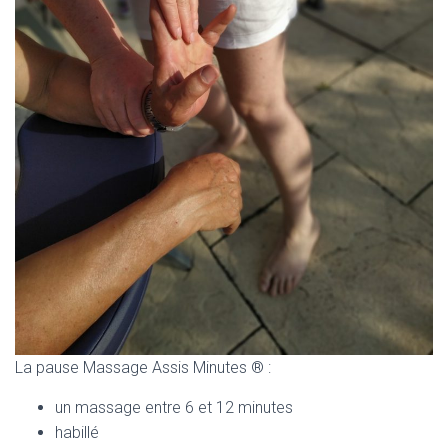
T
I
O
N
La pause Massage Assis Minutes ® :
un massage entre 6 et 12 minutes
habillé