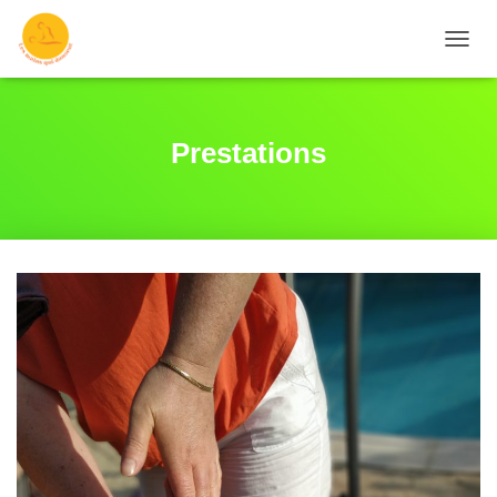
O
U
V
R
I
Prestations
R
/
F
E
R
M
E
R
L
A
N
A
V
I
G
A